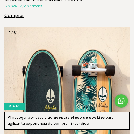
12
x
$24.813,33
sin interés
1
/
6
-
21
%
OFF
ENVÍO GRATIS
Al navegar por este sitio
aceptás el uso de cookies
para
agilizar tu experiencia de compra.
Entendido