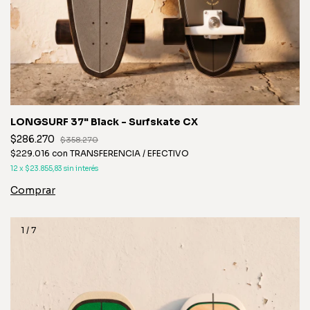
LONGSURF 37" Black - Surfskate CX
$286.270
$358.270
$229.016
con
TRANSFERENCIA / EFECTIVO
12
x
$23.855,83
sin interés
1
/
7