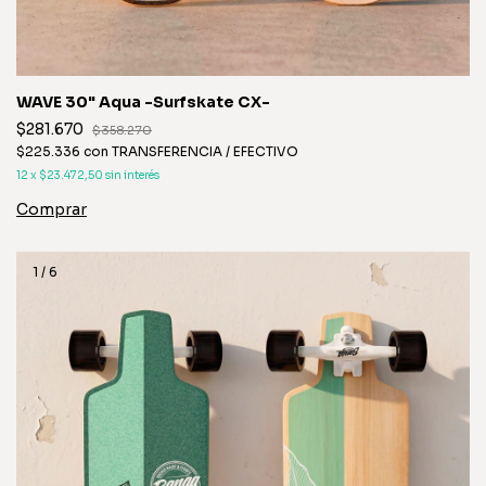
WAVE 30" Aqua -Surfskate CX-
$281.670
$358.270
$225.336
con
TRANSFERENCIA / EFECTIVO
12
x
$23.472,50
sin interés
1
/
6