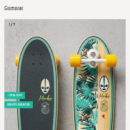
1
/
7
-
19
%
OFF
ENVÍO GRATIS