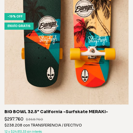
-
19
%
OFF
ENVÍO GRATIS
BIG BOWL 32.5" California -Surfskate MERAKI-
$297.760
$368.760
$238.208
con
TRANSFERENCIA / EFECTIVO
12
x
$24.813,33
sin interés