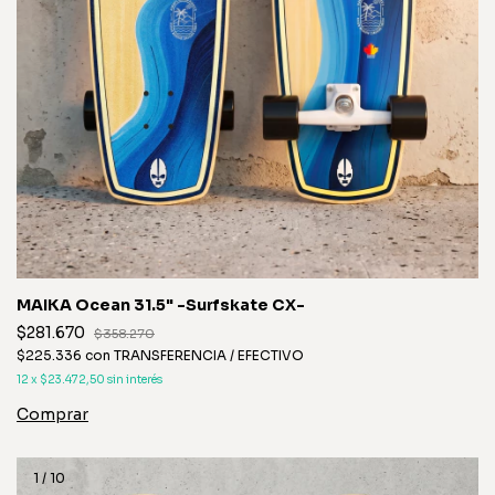
MAIKA Ocean 31.5" -Surfskate CX-
$281.670
$358.270
$225.336
con
TRANSFERENCIA / EFECTIVO
12
x
$23.472,50
sin interés
1
/
10