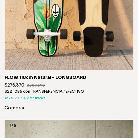
FLOW 118cm Natural - LONGBOARD
$276.370
$307.670
$221.096
con
TRANSFERENCIA / EFECTIVO
12
x
$23.030,83
sin interés
1
/
5