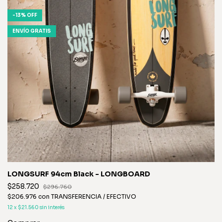
-
13
%
OFF
ENVÍO GRATIS
LONGSURF 94cm Black - LONGBOARD
$258.720
$296.760
$206.976
con
TRANSFERENCIA / EFECTIVO
12
x
$21.560
sin interés