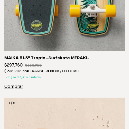
MAIKA 31.5" Tropic -Surfskate MERAKI-
$297.760
$368.760
$238.208
con
TRANSFERENCIA / EFECTIVO
12
x
$24.813,33
sin interés
1
/
6