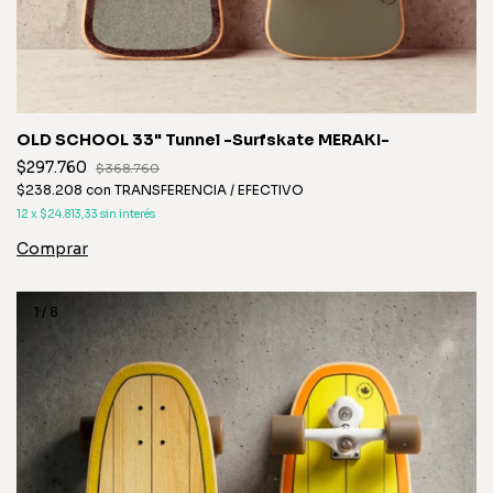
OLD SCHOOL 33" Tunnel -Surfskate MERAKI-
$297.760
$368.760
$238.208
con
TRANSFERENCIA / EFECTIVO
12
x
$24.813,33
sin interés
1
/
8