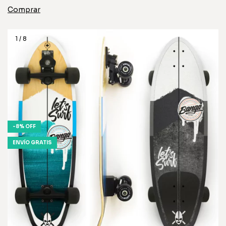
1
/
8
-
8
%
OFF
ENVÍO GRATIS