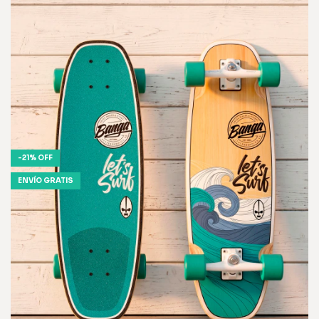
-
21
%
OFF
ENVÍO GRATIS