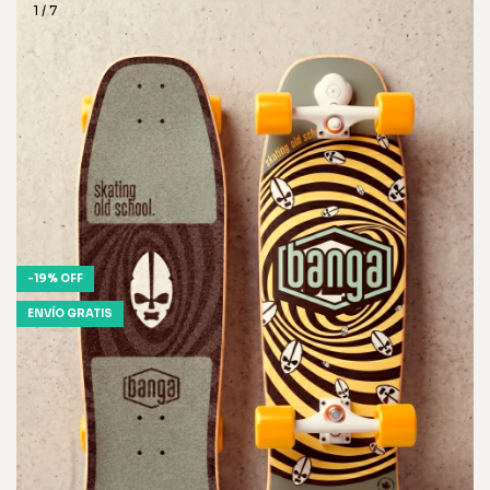
1
/
7
-
19
%
OFF
ENVÍO GRATIS