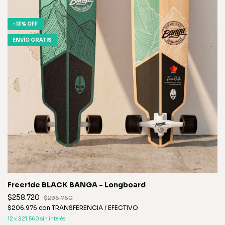
-
13
%
OFF
ENVÍO GRATIS
Freeride BLACK BANGA - Longboard
$258.720
$296.760
$206.976
con
TRANSFERENCIA / EFECTIVO
12
x
$21.560
sin interés