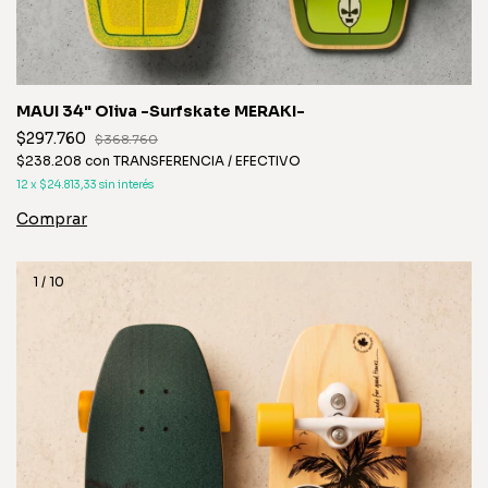
MAUI 34" Oliva -Surfskate MERAKI-
$297.760
$368.760
$238.208
con
TRANSFERENCIA / EFECTIVO
12
x
$24.813,33
sin interés
1
/
10