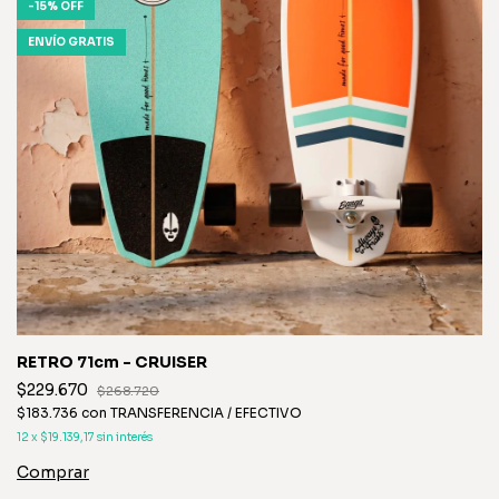
-
15
%
OFF
ENVÍO GRATIS
RETRO 71cm - CRUISER
$229.670
$268.720
$183.736
con
TRANSFERENCIA / EFECTIVO
12
x
$19.139,17
sin interés