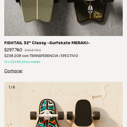
FISHTAIL 32" Classy -Surfskate MERAKI-
$297.760
$368.760
$238.208
con
TRANSFERENCIA / EFECTIVO
12
x
$24.813,33
sin interés
1
/
6