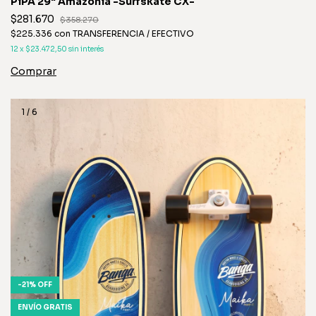
PiPA 29" Amazonia -Surfskate CX-
$281.670
$358.270
$225.336
con
TRANSFERENCIA / EFECTIVO
12
x
$23.472,50
sin interés
1
/
6
-
21
%
OFF
ENVÍO GRATIS