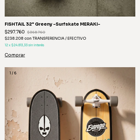
FISHTAIL 32" Greeny -Surfskate MERAKI-
$297.760
$368.760
$238.208
con
TRANSFERENCIA / EFECTIVO
12
x
$24.813,33
sin interés
1
/
6