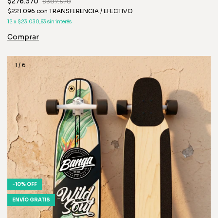
$276.370
$307.670
$221.096
con
TRANSFERENCIA / EFECTIVO
12
x
$23.030,83
sin interés
1
/
6
-
10
%
OFF
ENVÍO GRATIS