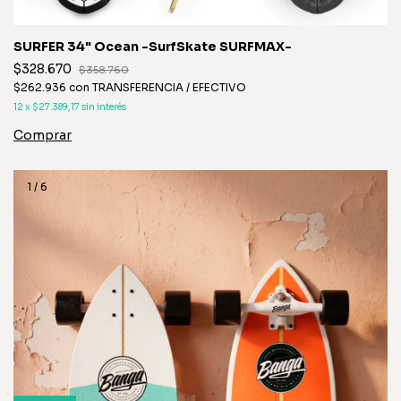
SURFER 34" Ocean -SurfSkate SURFMAX-
$328.670
$358.760
$262.936
con
TRANSFERENCIA / EFECTIVO
12
x
$27.389,17
sin interés
1
/
6