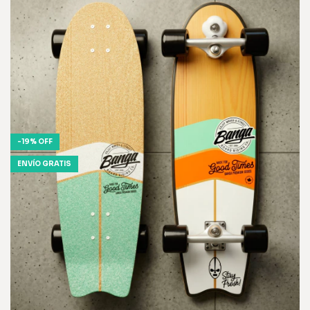
-
19
%
OFF
ENVÍO GRATIS