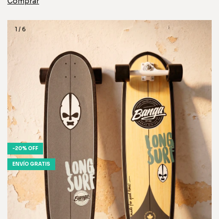
1
/
6
-
20
%
OFF
ENVÍO GRATIS