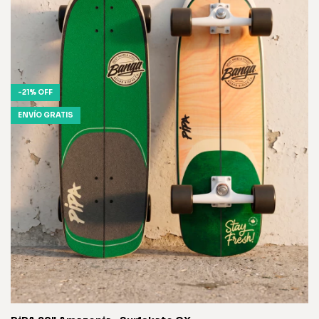
-
21
%
OFF
ENVÍO GRATIS