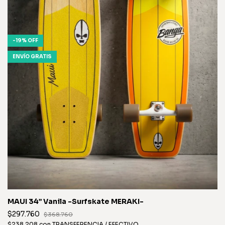
-
19
%
OFF
ENVÍO GRATIS
MAUI 34” Vanila -Surfskate MERAKI-
$297.760
$368.760
$238.208
con
TRANSFERENCIA / EFECTIVO