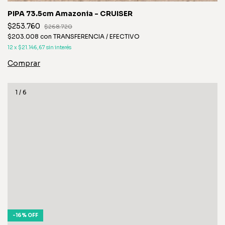
PIPA 73.5cm Amazonia - CRUISER
$253.760
$268.720
$203.008
con
TRANSFERENCIA / EFECTIVO
12
x
$21.146,67
sin interés
1
/
6
-
16
%
OFF