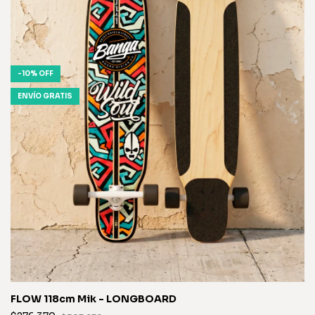
-
10
%
OFF
ENVÍO GRATIS
FLOW 118cm Mik - LONGBOARD