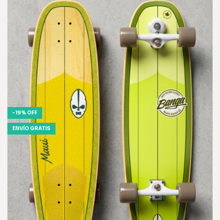
-
19
%
OFF
ENVÍO GRATIS