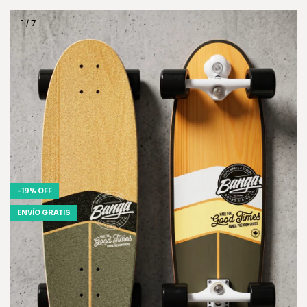
1
/
7
-
19
%
OFF
ENVÍO GRATIS