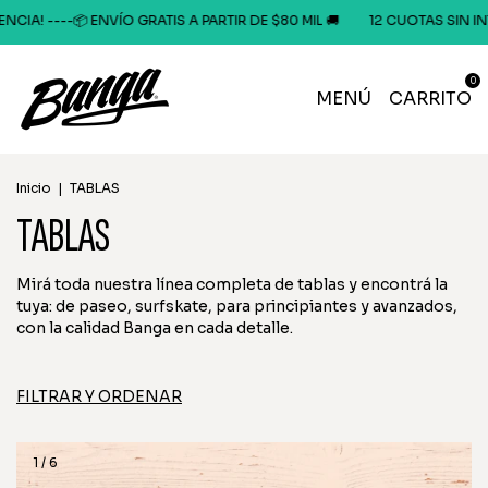
ARTIR DE $80 MIL 🚚
12 CUOTAS SIN INTERÉS o 20% OFF x TRANSFEREN
0
MENÚ
CARRITO
Inicio
|
TABLAS
TABLAS
Mirá toda nuestra línea completa de tablas y encontrá la
tuya: de paseo, surfskate, para principiantes y avanzados,
con la calidad Banga en cada detalle.
FILTRAR Y ORDENAR
1
/
6