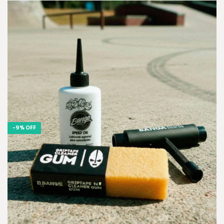
-
9
%
OFF