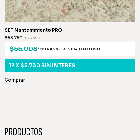
SET Mantenimiento PRO
$68.760
$75.390
$55.008
con
TRANSFERENCIA / EFECTIVO
12
X
$5.730
SIN INTERÉS
PRODUCTOS