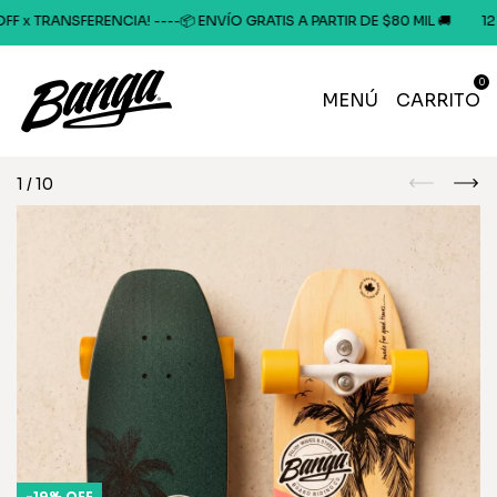
ANSFERENCIA! ----📦 ENVÍO GRATIS A PARTIR DE $80 MIL 🚚
12 CUOTAS
0
MENÚ
CARRITO
1
/
10
-
19
%
OFF