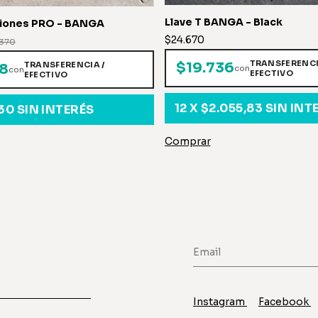
Llave T BANGA - Black
ciones PRO - BANGA
$24.670
.370
TRANSFERENCI
$19.736
TRANSFERENCIA /
8
con
con
EFECTIVO
EFECTIVO
12
X
$2.055,83
SIN INT
30
SIN INTERÉS
Instagram
Facebook