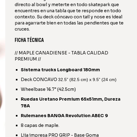
directo al bowl y meterte en todo skatepark que
encuentres en una tabla que te responde en todo
contexto. Su deck cóncavo con tail y nose es ideal
para agarrarte bien en todas las pendientes que te
cruces.
FICHA TÉCNICA
// MAPLE CANADIENSE - TABLA CALIDAD
PREMIUM //
Sistema trucks Longboard 180mm
Deck CONCAVO
32.5” (82.5 cm) x 9.5” (24 cm)
Wheelbase 16.7" (42.5cm)
Ruedas Uretano Premium 65x51mm, Dureza
78A
Rulemanes BANGA Revolution ABEC 9
8 capas de maple.
Lija impresa PRO GRIP - Base Goma