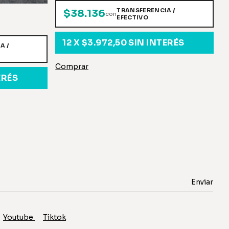
TRANSFERENCIA /
$38.136
con
EFECTIVO
12
X
$3.972,50
SIN INTERÉS
A /
ERÉS
Youtube
Tiktok