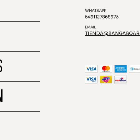
WHATSAPP
5491127868973
EMAIL
TIENDA@BANGABOAR
S
N