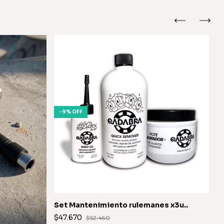
-
9
%
OFF
R
Set Mantenimiento rulemanes x3u..
B
$47.670
$52.460
$