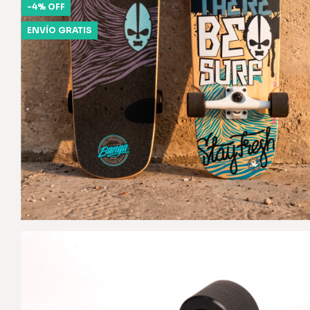
-
4
%
OFF
ENVÍO GRATIS