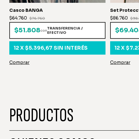
Casco BANGA
Set Protec
$64.760
$86.760
$76.760
$98
TRANSFERENCIA /
$51.808
$69.40
con
EFECTIVO
12
X
$5.396,67
SIN INTERÉS
12
X
$7.2
Comprar
Comprar
PRODUCTOS