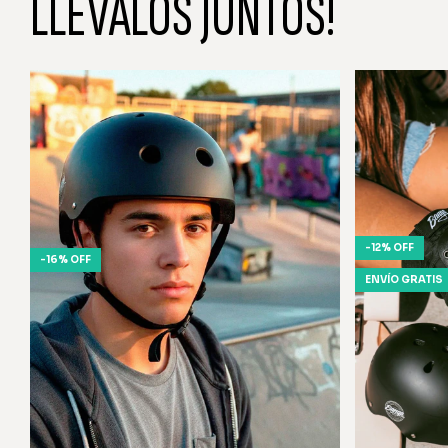
LLEVALOS JUNTOS!
-
12
%
OFF
-
16
%
OFF
ENVÍO GRATIS