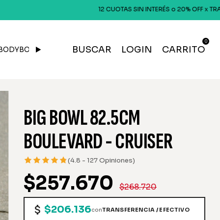
12 CUOTAS SIN INTERÉS o 20% OFF x TRANSFERENCIA! ---
0
BUSCAR
LOGIN
CARRITO
BODYBOARD
GORRAS & OUTFIT
BIG BOWL 82.5CM
BOULEVARD - CRUISER
(4.8 - 127 Opiniones)
$257.670
$268.720
$206.136
con
TRANSFERENCIA / EFECTIVO