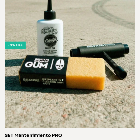
-
9
%
OFF
SET Mantenimiento PRO