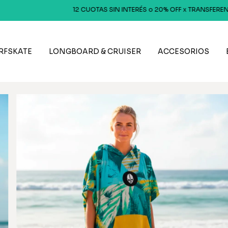
12 CUOTAS SIN INTERÉS o 20% OFF x TRANSFERENCIA! ----📦 E
RFSKATE
LONGBOARD & CRUISER
ACCESORIOS