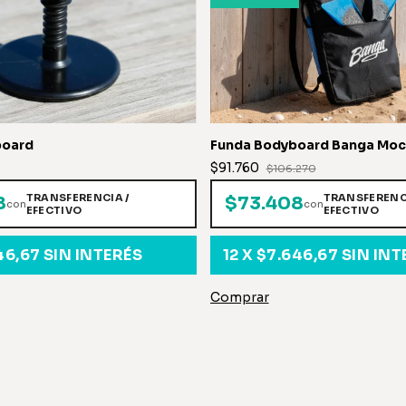
board
Funda Bodyboard Banga Moc
$91.760
$106.270
TRANSFERENCIA /
TRANSFERENCI
8
$73.408
con
con
EFECTIVO
EFECTIVO
46,67
SIN INTERÉS
12
X
$7.646,67
SIN INT