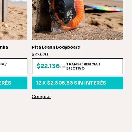
hila
Pita Leash Bodyboard
H
$27.670
$
A /
TRANSFERENCIA /
$22.136
con
EFECTIVO
ERÉS
12
X
$2.305,83
SIN INTERÉS
Comprar