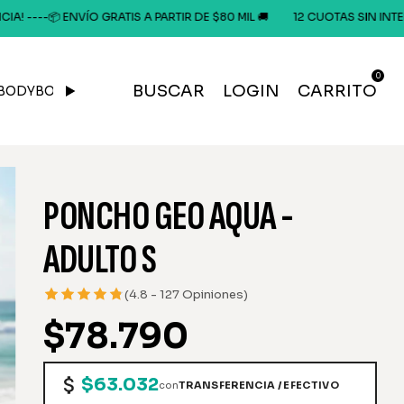
NVÍO GRATIS A PARTIR DE $80 MIL 🚚
12 CUOTAS SIN INTERÉS o 20% OF
0
BUSCAR
LOGIN
CARRITO
BODYBOARD
GORRAS & OUTFIT
PONCHO GEO AQUA -
ADULTO S
(4.8 - 127 Opiniones)
$78.790
$63.032
con
TRANSFERENCIA / EFECTIVO