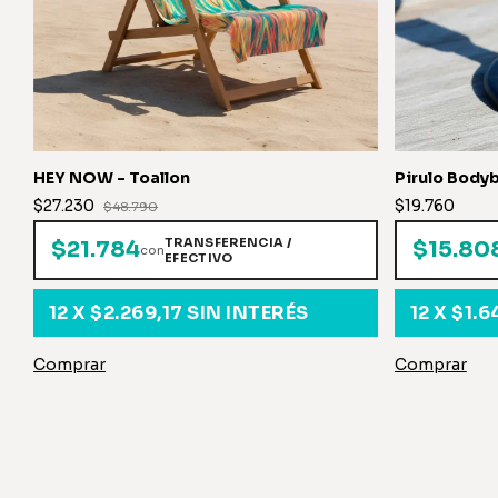
HEY NOW - Toallon
Pirulo Body
$27.230
$19.760
$48.790
TRANSFERENCIA /
$21.784
$15.80
con
EFECTIVO
12
X
$2.269,17
SIN INTERÉS
12
X
$1.6