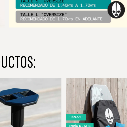
DUCTOS:
-
14
%
OFF
ENVÍO GRATIS